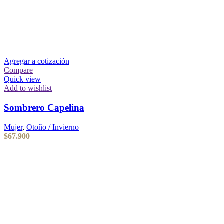
Agregar a cotización
Compare
Quick view
Add to wishlist
Sombrero Capelina
Mujer
,
Otoño / Invierno
$
67.900