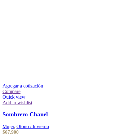
Agregar a cotización
Compare
Quick view
Add to wishlist
Sombrero Chanel
Mujer
,
Otoño / Invierno
$
67.900