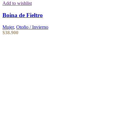
Add to wishlist
Boina de Fieltro
Mujer
,
Otoño / Invierno
$
38.900