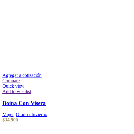
Agregar a cotización
Compare
Quick view
Add to wishlist
Boina Con Visera
Mujer
,
Otoño / Invierno
$
34.900