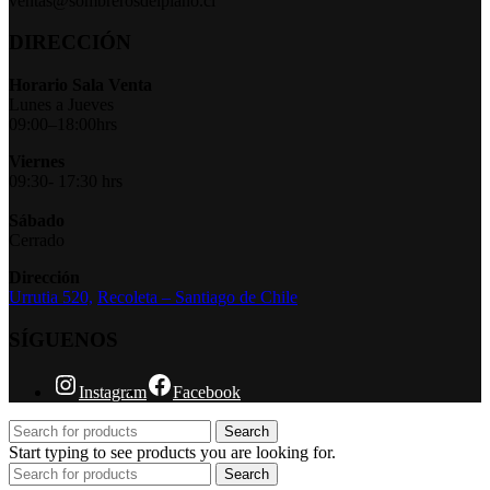
ventas@sombrerosdelpiano.cl
DIRECCIÓN
Horario Sala Venta
Lunes a Jueves
09:00–18:00hrs
Viernes
09:30- 17:30 hrs
Sábado
Cerrado
Dirección
Urrutia 520,
Recoleta – Santiago de Chile
SÍGUENOS
Instagram
Facebook
Search
Start typing to see products you are looking for.
Search