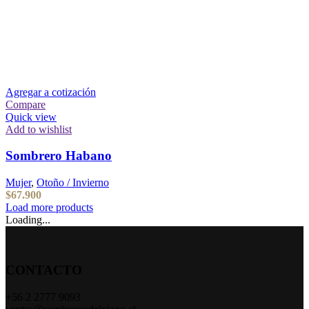
Agregar a cotización
Compare
Quick view
Add to wishlist
Sombrero Habano
Mujer
,
Otoño / Invierno
$
67.900
Load more products
Loading...
CONTACTO
+56 2 2777 9093