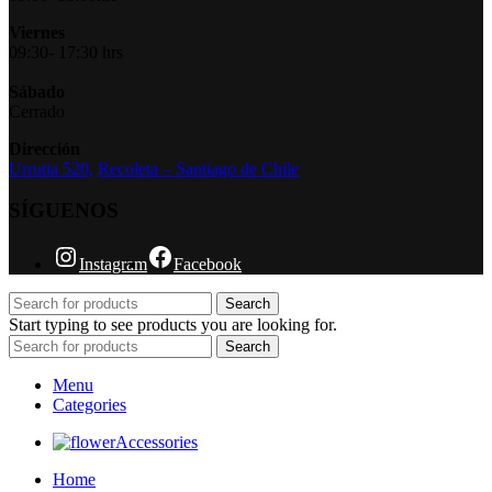
Viernes
09:30- 17:30 hrs
Sábado
Cerrado
Dirección
Urrutia 520,
Recoleta – Santiago de Chile
SÍGUENOS
Instagram
Facebook
Search
Start typing to see products you are looking for.
Search
Menu
Categories
Accessories
Home