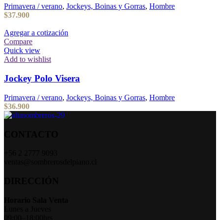
Primavera / verano
,
Jockeys, Boinas y Gorras
,
Hombre
$
37.900
Agregar a cotización
Compare
Quick view
Add to wishlist
Jockey Polo Visera
Primavera / verano
,
Jockeys, Boinas y Gorras
,
Hombre
$
36.900
CONTACTO
+56 2 2777 9093
ventas@sombrerosdelpiano.cl
DIRECCIÓN
Horario Sala Venta
Lunes a Jueves
09:00–18:00hrs