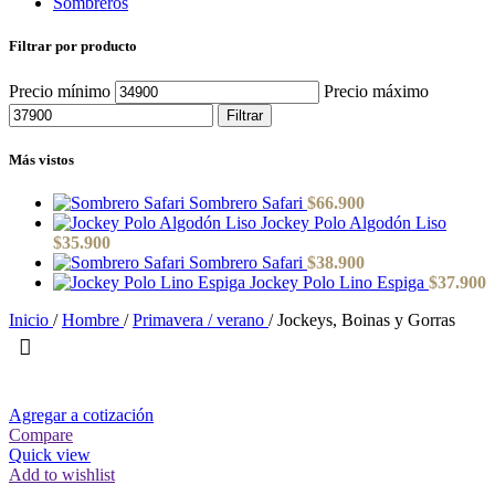
Sombreros
Filtrar por producto
Precio mínimo
Precio máximo
Filtrar
Más vistos
Sombrero Safari
$
66.900
Jockey Polo Algodón Liso
$
35.900
Sombrero Safari
$
38.900
Jockey Polo Lino Espiga
$
37.900
Inicio
/
Hombre
/
Primavera / verano
/
Jockeys, Boinas y Gorras
Agregar a cotización
Compare
Quick view
Add to wishlist