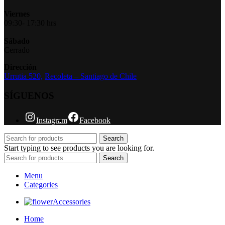
Viernes
09:30- 17:30 hrs
Sábado
Cerrado
Dirección
Urrutia 520,
Recoleta – Santiago de Chile
SÍGUENOS
Instagram
Facebook
Search
Start typing to see products you are looking for.
Search
Menu
Categories
Accessories
Home