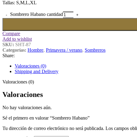
Tallas: S,M,L,XL
Sombrero Habano cantidad
Compare
Add to wishlist
SKU:
SHT-87
Categorías:
Hombre
,
Primavera / verano
,
Sombreros
Share:
Valoraciones (0)
Shipping and Delivery
Valoraciones (0)
Valoraciones
No hay valoraciones aún.
Sé el primero en valorar “Sombrero Habano”
Tu dirección de correo electrónico no será publicada.
Los campos obli