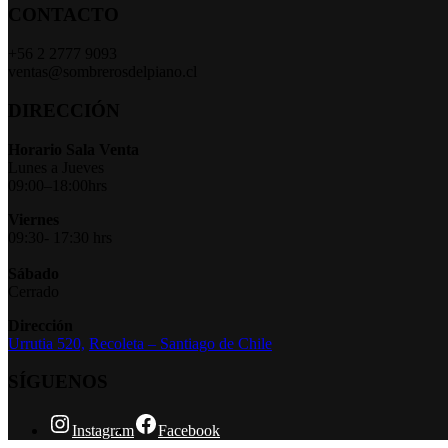
CONTACTO
+56 2 2777 9093
ventas@sombrerosdelpiano.cl
DIRECCIÓN
Horario Sala Venta
Lunes a Jueves
09:00–18:00hrs
Viernes
09:30- 17:30 hrs
Sábado
Cerrado
Dirección
Urrutia 520,
Recoleta – Santiago de Chile
SÍGUENOS
Instagram
Facebook