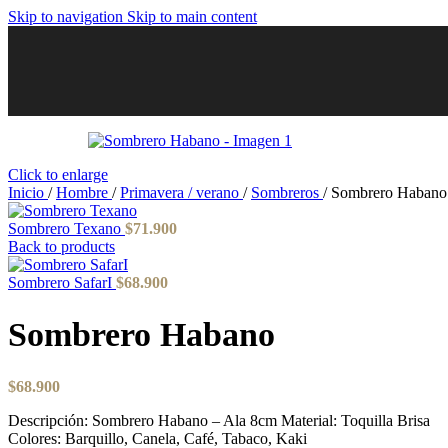
Skip to navigation
Skip to main content
Click to enlarge
Inicio
/
Hombre
/
Primavera / verano
/
Sombreros
/
Sombrero Habano
Sombrero Texano
$
71.900
Back to products
Sombrero SafarI
$
68.900
Sombrero Habano
$
68.900
Descripción: Sombrero Habano – Ala 8cm Material: Toquilla Brisa
Colores: Barquillo, Canela, Café, Tabaco, Kaki