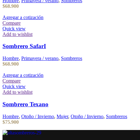
Hombre
,
Primavera / verano
,
Sombreros
$
68.900
Agregar a cotización
Compare
Quick view
Add to wishlist
Sombrero SafarI
Hombre
,
Primavera / verano
,
Sombreros
$
68.900
Agregar a cotización
Compare
Quick view
Add to wishlist
Sombrero Texano
Hombre
,
Otoño / Invierno
,
Mujer
,
Otoño / Invierno
,
Sombreros
$
75.900