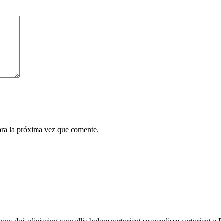
ara la próxima vez que comente.
 dui adipiscing convallis bulum parturient suspendisse parturient a.Pa