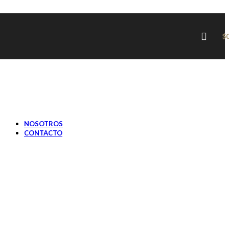
JOCKEYS, BOINAS Y GORRAS
PRIMAVERA / VERANO
SOMBREROS
JOCKEYS, BOINAS Y GORRAS
$
SOMBREROS MUJER
OTOÑO / INVIERNO
SOMBREROS
JOCKEYS, BOINAS Y GORRAS
PRIMAVERA / VERANO
SOMBREROS
JOCKEYS, BOINAS Y GORRAS
NOSOTROS
CONTACTO