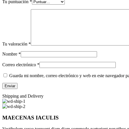
Tu puntuación
*
Tu valoración
*
Nombre
*
Correo electrónico
*
Guarda mi nombre, correo electrónico y web en este navegador p
Shipping and Delivery
MAECENAS IACULIS
Vestibulum curae torquent diam diam commodo parturient penatibus nunc