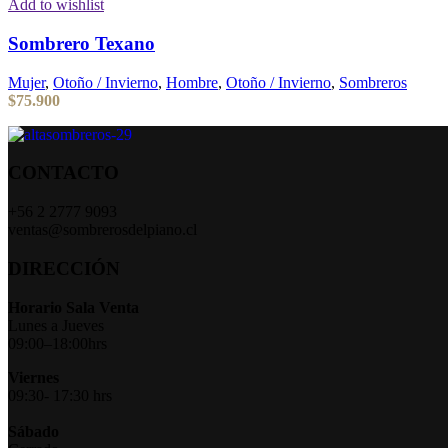
Add to wishlist
Sombrero Texano
Mujer
,
Otoño / Invierno
,
Hombre
,
Otoño / Invierno
,
Sombreros
$
75.900
CONTACTO
+56 2 2777 9093
ventas@sombrerosdelpiano.cl
DIRECCIÓN
Horario Sala Venta
Lunes a Jueves
09:00–18:00hrs
Viernes
09:30- 17:30 hrs
Sábado