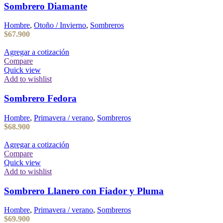
Sombrero Diamante
Hombre
,
Otoño / Invierno
,
Sombreros
$
67.900
Agregar a cotización
Compare
Quick view
Add to wishlist
Sombrero Fedora
Hombre
,
Primavera / verano
,
Sombreros
$
68.900
Agregar a cotización
Compare
Quick view
Add to wishlist
Sombrero Llanero con Fiador y Pluma
Hombre
,
Primavera / verano
,
Sombreros
$
69.900