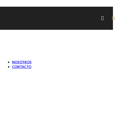
JOCKEYS, BOINAS Y GORRAS
PRIMAVERA / VERANO
SOMBREROS
JOCKEYS, BOINAS Y GORRAS
$
SOMBREROS MUJER
OTOÑO / INVIERNO
SOMBREROS
JOCKEYS, BOINAS Y GORRAS
PRIMAVERA / VERANO
SOMBREROS
JOCKEYS, BOINAS Y GORRAS
NOSOTROS
CONTACTO