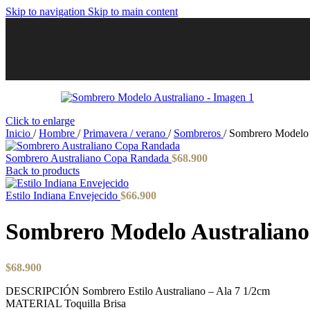
Skip to navigation
Skip to main content
Click to enlarge
Inicio
/
Hombre
/
Primavera / verano
/
Sombreros
/
Sombrero Modelo 
Sombrero Australiano Copa Randada
$
68.900
Back to products
Estilo Indiana Envejecido
$
66.900
Sombrero Modelo Australiano
$
68.900
DESCRIPCIÓN Sombrero Estilo Australiano – Ala 7 1/2cm
MATERIAL Toquilla Brisa