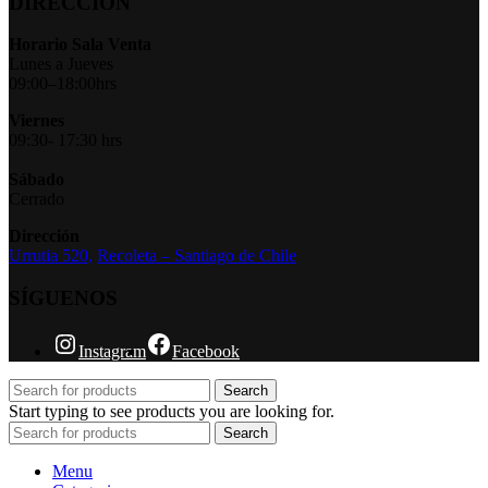
DIRECCIÓN
Horario Sala Venta
Lunes a Jueves
09:00–18:00hrs
Viernes
09:30- 17:30 hrs
Sábado
Cerrado
Dirección
Urrutia 520,
Recoleta – Santiago de Chile
SÍGUENOS
Instagram
Facebook
Search
Start typing to see products you are looking for.
Search
Menu