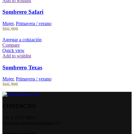
Add to wishlist
Sombrero Safari
Mujer
,
Primavera / verano
$
66.900
Agregar a cotización
Compare
Quick view
Add to wishlist
Sombrero Texas
Mujer
,
Primavera / verano
$
66.900
CONTACTO
+56 2 2777 9093
ventas@sombrerosdelpiano.cl