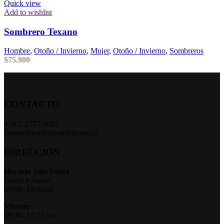
Quick view
Add to wishlist
Sombrero Texano
Hombre
,
Otoño / Invierno
,
Mujer
,
Otoño / Invierno
,
Sombreros
$
75.900
CONTACTO
+56 2 2777 9093
ventas@sombrerosdelpiano.cl
DIRECCIÓN
Horario Sala Venta
Lunes a Jueves
09:00–18:00hrs
Viernes
09:30- 17:30 hrs