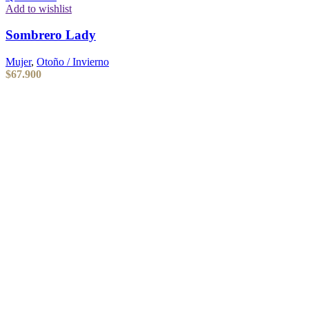
Add to wishlist
Sombrero Lady
Mujer
,
Otoño / Invierno
$
67.900