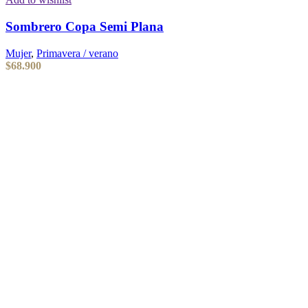
Sombrero Copa Semi Plana
Mujer
,
Primavera / verano
$
68.900