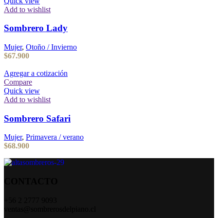
Quick view
Add to wishlist
Sombrero Lady
Mujer
,
Otoño / Invierno
$
67.900
Agregar a cotización
Compare
Quick view
Add to wishlist
Sombrero Safari
Mujer
,
Primavera / verano
$
68.900
CONTACTO
+56 2 2777 9093
ventas@sombrerosdelpiano.cl