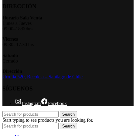
DIRECCIÓN
Horario Sala Venta
Lunes a Jueves
09:00–18:00hrs
Viernes
09:30- 17:30 hrs
Sábado
Cerrado
Dirección
Urrutia 520,
Recoleta – Santiago de Chile
SÍGUENOS
Instagram
Facebook
Search
Start typing to see products you are looking for.
Search