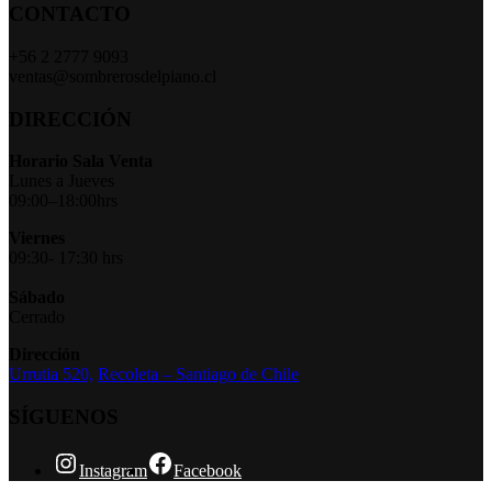
CONTACTO
+56 2 2777 9093
ventas@sombrerosdelpiano.cl
DIRECCIÓN
Horario Sala Venta
Lunes a Jueves
09:00–18:00hrs
Viernes
09:30- 17:30 hrs
Sábado
Cerrado
Dirección
Urrutia 520,
Recoleta – Santiago de Chile
SÍGUENOS
Instagram
Facebook