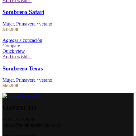
Add to wishlist
Sombrero Safari
Mujer
,
Primavera / verano
$
38.900
Agregar a cotización
Compare
Quick view
Add to wishlist
Sombrero Texas
Mujer
,
Primavera / verano
$
66.900
CONTACTO
+56 2 2777 9093
ventas@sombrerosdelpiano.cl