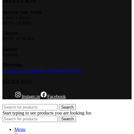
DIRECCIÓN
Horario Sala Venta
Lunes a Jueves
09:00–18:00hrs
Viernes
09:30- 17:30 hrs
Sábado
Cerrado
Dirección
Urrutia 520,
Recoleta – Santiago de Chile
SÍGUENOS
Instagram
Facebook
Search
Start typing to see products you are looking for.
Search
Menu