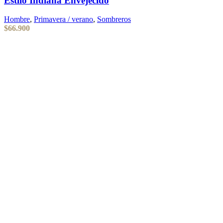
Estilo Indiana Envejecido
Hombre
,
Primavera / verano
,
Sombreros
$
66.900