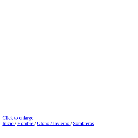
Click to enlarge
Inicio
/
Hombre
/
Otoño / Invierno
/
Sombreros