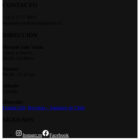
CONTACTO
+56 2 2777 9093
ventas@sombrerosdelpiano.cl
DIRECCIÓN
Horario Sala Venta
Lunes a Jueves
09:00–18:00hrs
Viernes
09:30- 17:30 hrs
Sábado
Cerrado
Dirección
Urrutia 520,
Recoleta – Santiago de Chile
SÍGUENOS
Instagram
Facebook