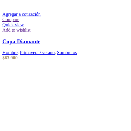
Agregar a cotización
Compare
Quick view
Add to wishlist
Copa Diamante
Hombre
,
Primavera / verano
,
Sombreros
$
63.900