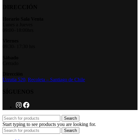
DIRECCIÓN
Horario Sala Venta
Lunes a Jueves
09:00–18:00hrs
Viernes
09:30- 17:30 hrs
Sábado
Cerrado
Dirección
Urrutia 520,
Recoleta – Santiago de Chile
SÍGUENOS
Search
Start typing to see products you are looking for.
Search