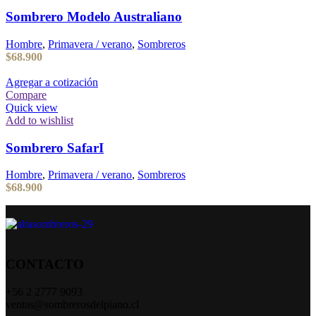
Sombrero Modelo Australiano
Hombre
,
Primavera / verano
,
Sombreros
$
68.900
Agregar a cotización
Compare
Quick view
Add to wishlist
Sombrero SafarI
Hombre
,
Primavera / verano
,
Sombreros
$
68.900
CONTACTO
+56 2 2777 9093
ventas@sombrerosdelpiano.cl