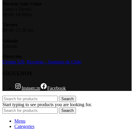
Horario Sala Venta
Lunes a Jueves
09:00–18:00hrs
Viernes
09:30- 17:30 hrs
Sábado
Cerrado
Dirección
Urrutia 520,
Recoleta – Santiago de Chile
SÍGUENOS
Instagram
Facebook
Search
Start typing to see products you are looking for.
Search
Menu
Categories