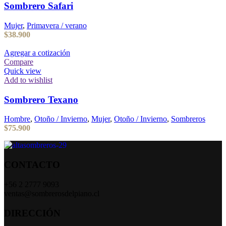
Sombrero Safari
Mujer
,
Primavera / verano
$
38.900
Agregar a cotización
Compare
Quick view
Add to wishlist
Sombrero Texano
Hombre
,
Otoño / Invierno
,
Mujer
,
Otoño / Invierno
,
Sombreros
$
75.900
CONTACTO
+56 2 2777 9093
ventas@sombrerosdelpiano.cl
DIRECCIÓN