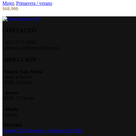
Mujer
,
Primavera / verano
$
68.900
CONTACTO
+56 2 2777 9093
ventas@sombrerosdelpiano.cl
DIRECCIÓN
Horario Sala Venta
Lunes a Jueves
09:00–18:00hrs
Viernes
09:30- 17:30 hrs
Sábado
Cerrado
Dirección
Urrutia 520,
Recoleta – Santiago de Chile