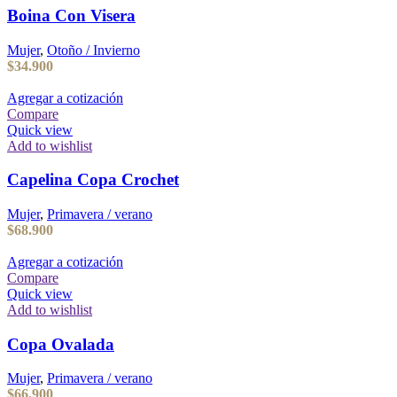
Boina Con Visera
Mujer
,
Otoño / Invierno
$
34.900
Agregar a cotización
Compare
Quick view
Add to wishlist
Capelina Copa Crochet
Mujer
,
Primavera / verano
$
68.900
Agregar a cotización
Compare
Quick view
Add to wishlist
Copa Ovalada
Mujer
,
Primavera / verano
$
66.900