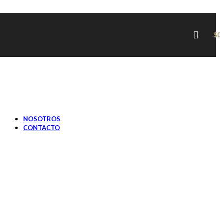
JOCKEYS, BOINAS Y GORRAS
PRIMAVERA / VERANO
SOMBREROS
JOCKEYS, BOINAS Y GORRAS
$
SOMBREROS MUJER
OTOÑO / INVIERNO
SOMBREROS
JOCKEYS, BOINAS Y GORRAS
PRIMAVERA / VERANO
SOMBREROS
JOCKEYS, BOINAS Y GORRAS
NOSOTROS
CONTACTO