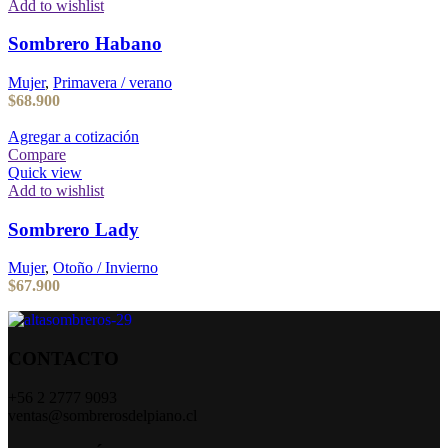
Add to wishlist
Sombrero Habano
Mujer
,
Primavera / verano
$
68.900
Agregar a cotización
Compare
Quick view
Add to wishlist
Sombrero Lady
Mujer
,
Otoño / Invierno
$
67.900
CONTACTO
+56 2 2777 9093
ventas@sombrerosdelpiano.cl