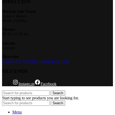
DIRECCIÓN
Horario Sala Venta
Lunes a Jueves
09:00–18:00hrs
Viernes
09:30- 17:30 hrs
Sábado
Cerrado
Dirección
Urrutia 520,
Recoleta – Santiago de Chile
SÍGUENOS
Instagram
Facebook
Search
Start typing to see products you are looking for.
Search
Menu