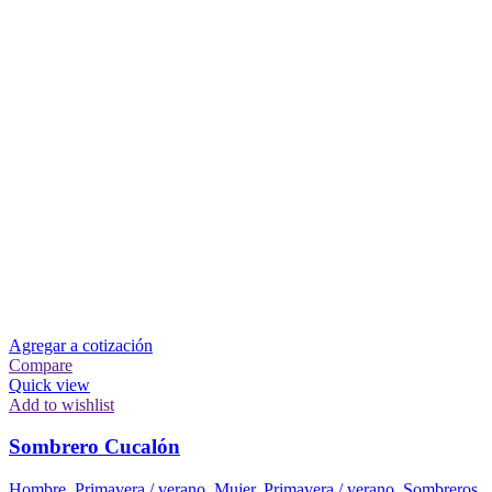
Agregar a cotización
Compare
Quick view
Add to wishlist
Sombrero Cucalón
Hombre
,
Primavera / verano
,
Mujer
,
Primavera / verano
,
Sombreros