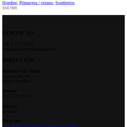
Hombre
,
Primavera / verano
,
Sombreros
$
68.900
CONTACTO
+56 2 2777 9093
ventas@sombrerosdelpiano.cl
DIRECCIÓN
Horario Sala Venta
Lunes a Jueves
09:00–18:00hrs
Viernes
09:30- 17:30 hrs
Sábado
Cerrado
Dirección
Urrutia 520,
Recoleta – Santiago de Chile