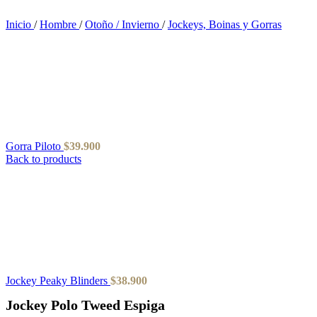
Inicio
/
Hombre
/
Otoño / Invierno
/
Jockeys, Boinas y Gorras
Gorra Piloto
$
39.900
Back to products
Jockey Peaky Blinders
$
38.900
Jockey Polo Tweed Espiga